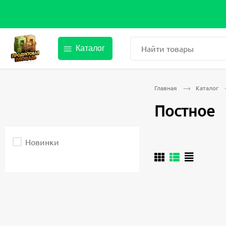
Найти товары
Каталог
Главная
Каталог
Постное
Выберите
Новинки
параметры
фильтрации.
После
изменения
любого
элемента
ввода
страница
обновится.