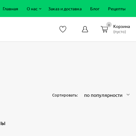
Главная
О нас
Заказ и доставка
Блог
Рецепты
0
Корзина
(пусто)
по популярности
Сортировать:
ны