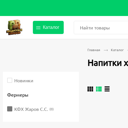
Найти товары
Каталог
Главная
Каталог
Напитки 
Выберите
Новинки
параметры
фильтрации.
После
Фермеры
изменения
любого
элемента
КФХ Жаров С.С.
(0)
ввода
страница
обновится.