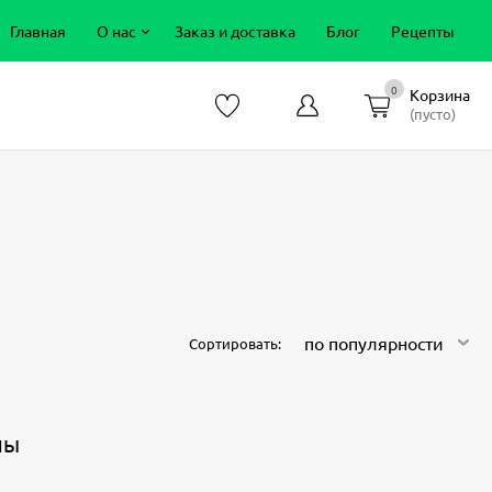
Главная
О нас
Заказ и доставка
Блог
Рецепты
0
Корзина
(пусто)
по популярности
Сортировать:
ны