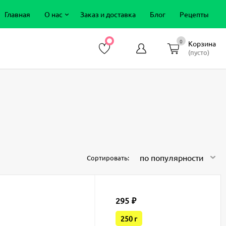
Главная
О нас
Заказ и доставка
Блог
Рецепты
0
Корзина
(пусто)
по популярности
Сортировать:
295
₽
250 г