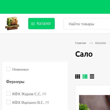
Найти товары
Каталог
Главная
Каталог
Сало
Выберите
Новинки
параметры
фильтрации.
После
Фермеры
изменения
любого
элемента
КФХ Жаров С.С.
(1)
ввода
страница
обновится.
КФХ Яцишин В.С.
(1)